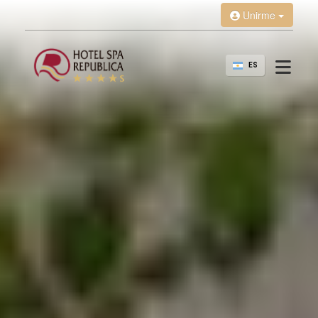
Unirme
ES