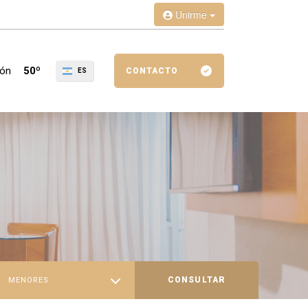
Unirme
ión
50º
CONTACTO
ES
CONSULTAR
MENORES