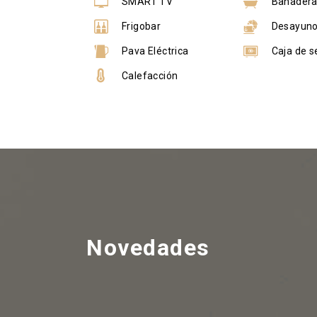
SMART TV
Bañader
Frigobar
Desayun
Pava Eléctrica
Caja de s
Calefacción
Novedades