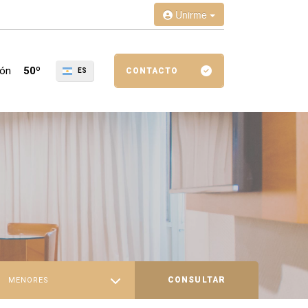
Unirme
ión
50º
CONTACTO
ES
CONSULTAR
MENORES