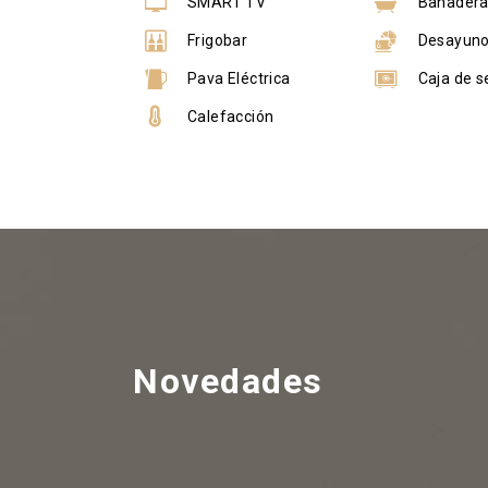
SMART TV
Bañader
Frigobar
Desayun
Pava Eléctrica
Caja de s
Calefacción
Novedades